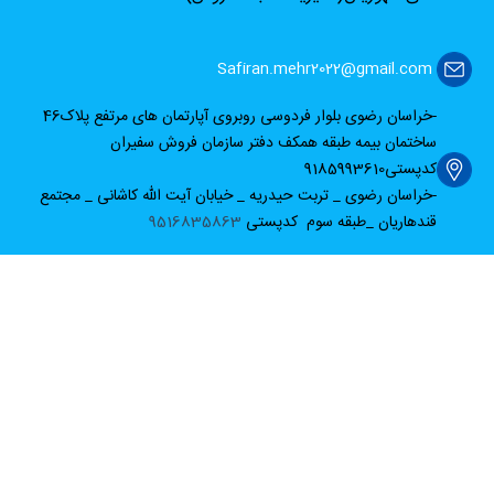
Safiran.mehr2022@gmail.com
-خراسان رضوی بلوار فردوسی روبروی آپارتمان های مرتفع پلاک46
ساختمان بیمه طبقه همکف دفتر سازمان فروش سفیران
کدپستی9185993610
-خراسان رضوی _ تربت حیدریه _ خیابان آیت الله کاشانی _ مجتمع
قندهاریان _طبقه سوم کدپستی
9516835863
مجوز ها