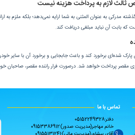
شته مدرکی به عنوان المثنی به شما ارایه نمی‌دهد؛ بلکه ملزم به 
که بابت آن نباید مبلغی دریافت کند.
 پارک شده‌ای برخورد کند و باعث جابجایی و برخورد آن با سایر خود
وی مقصر پرداخت خواهد شد. درصورت فرار راننده مقصر، صاحبان خود
تماس با ما
دفتر:
05152249328
خانم مهاجر(مدیریت صدور):
09153386912
آقای پیشاور(مدیریت مالی):
09155131241